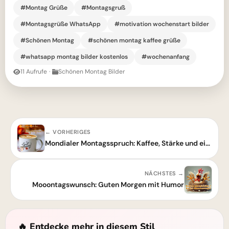
#Montag Grüße
#Montagsgruß
#Montagsgrüße WhatsApp
#motivation wochenstart bilder
#Schönen Montag
#schönen montag kaffee grüße
#whatsapp montag bilder kostenlos
#wochenanfang
11 Aufrufe
·
Schönen Montag Bilder
← VORHERIGES
Mondialer Montagsspruch: Kaffee, Stärke und ein kurzer Tag
NÄCHSTES →
Mooontagswunsch: Guten Morgen mit Humor
🔥 Entdecke mehr in diesem Stil