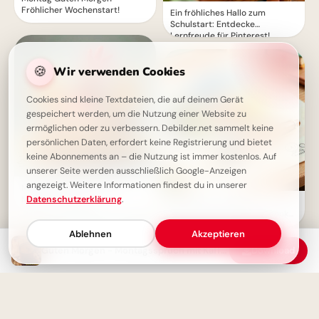
Fröhlicher Wochenstart!
Ein fröhliches Hallo zum
Schulstart: Entdecke
Lernfreude für Pinterest!
🍪
Wir verwenden Cookies
Cookies sind kleine Textdateien, die auf deinem Gerät
gespeichert werden, um die Nutzung einer Website zu
ermöglichen oder zu verbessern. Debilder.net sammelt keine
persönlichen Daten, erfordert keine Registrierung und bietet
keine Abonnements an – die Nutzung ist immer kostenlos. Auf
unserer Seite werden ausschließlich Google-Anzeigen
angezeigt. Weitere Informationen findest du in unserer
Mooontagswunsch: Guten
Morgen mit Humor
Datenschutzerklärung
.
Schulstart mit einem
Schmunzeln: Deine Facebook-
Grüße zum ABC-Abenteuer!
Ablehnen
Akzeptieren
Guten Morgen - Montagsspruch mit Kaffeegenuss
Download