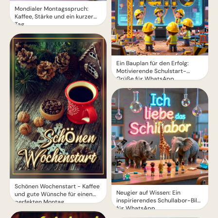
Mondialer Montagsspruch:
Kaffee, Stärke und ein kurzer
Tag
Ein Bauplan für den Erfolg:
Motivierende Schulstart-
Grüße für WhatsApp
Schönen Wochenstart - Kaffee
Neugier auf Wissen: Ein
und gute Wünsche für einen
inspirierendes Schullabor-Bild
perfekten Montag
für WhatsApp