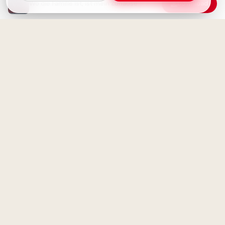
Wo die Familie ist, ist mein Zuhause
Download
Dein größter Konkurrent bist
Ein Lächeln zum Schulstart:
du selbst - jeden Tag aufs
Warme Grüße für dein
Neue
Instagram-Profil
Die klügsten Menschen wissen,
was sie nicht wissen
Ein witziger Start ins
Schulleben: Lustige
Abenteuerbilder für Instagram