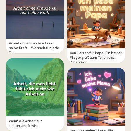
Arbeit ohne Freude ist nur
halbe Kraft - Weisheit für jeden
Tag
Von Herzen für Papa: Ein kleiner
Fliegergruß zum Teilen via
WhatsApp
Wenn die Arbeit zur
Leidenschaft wird
Ich liebe meine Mama: Ein