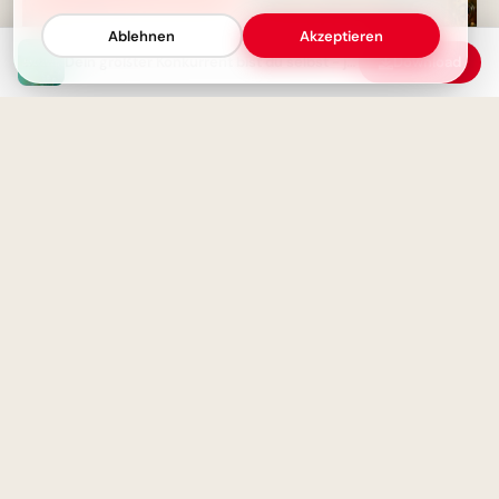
Ablehnen
Akzeptieren
Dein größter Konkurrent bist du selbst - jeden Tag aufs Neue
Download
Ein treuer Freund - das Buch,
Bildung beginnt jetzt:
das nie lügt
Spannende Schulerlebnisse für
Snapchat!
Die Wissenschaft kennt keine
Dogmen - nur vorläufige
Magische Schulanfänge:
Erkenntnisse
Inspirationen für neue
Horizonte auf Pinterest