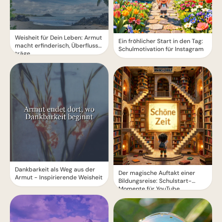
Weisheit für Dein Leben: Armut
Ein fröhlicher Start in den Tag:
macht erfinderisch, Überfluss
Schulmotivation für Instagram
träge
Dankbarkeit als Weg aus der
Der magische Auftakt einer
Armut - Inspirierende Weisheit
Bildungsreise: Schulstart-
Momente für YouTube