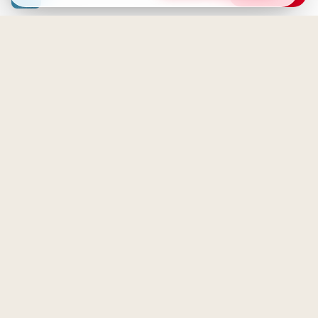
leichter verdauen
Zuckersüßer Schulstart:
Freunde-Grüße für WhatsApp!
Eine neue Sichtweise - Das
wahre Ziel einer Reise
Schulfreunde für immer: Ein
Lächeln für Instagram & den
Neustart!