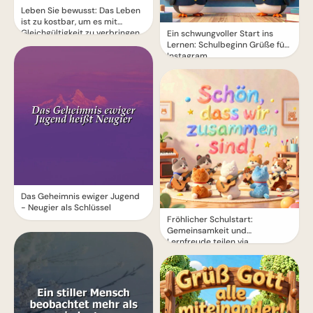
Leben Sie bewusst: Das Leben
ist zu kostbar, um es mit
Gleichgültigkeit zu verbringen
Ein schwungvoller Start ins
Lernen: Schulbeginn Grüße für
Instagram
Das Geheimnis ewiger Jugend
- Neugier als Schlüssel
Fröhlicher Schulstart:
Gemeinsamkeit und
Lernfreude teilen via
WhatsApp!