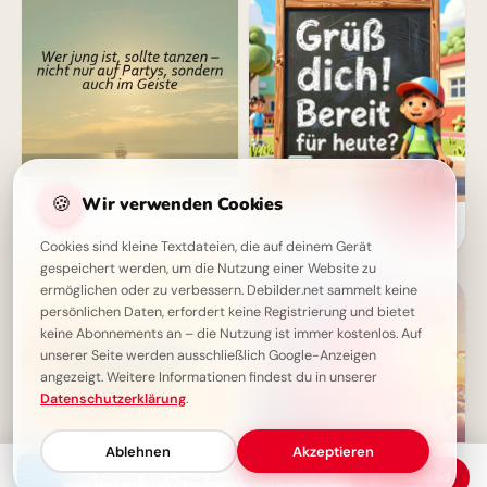
Tanze im Leben - nicht nur auf
🍪
Wir verwenden Cookies
Partys!
Schulstart Freude: Bereit für
heute? Witzige Bilder für
Cookies sind kleine Textdateien, die auf deinem Gerät
Facebook & WhatsApp!
gespeichert werden, um die Nutzung einer Website zu
ermöglichen oder zu verbessern. Debilder.net sammelt keine
persönlichen Daten, erfordert keine Registrierung und bietet
keine Abonnements an – die Nutzung ist immer kostenlos. Auf
unserer Seite werden ausschließlich Google-Anzeigen
angezeigt. Weitere Informationen findest du in unserer
Datenschutzerklärung
.
Ablehnen
Akzeptieren
Dein Körper hört, was dein Geist denkt - Inspirierende Weisheit
Download
Langsam essen, Probleme