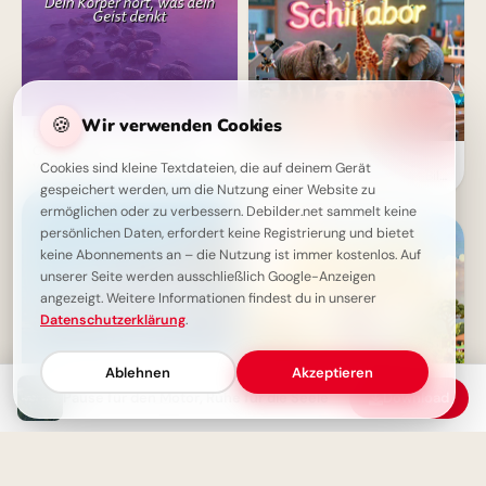
🍪
Wir verwenden Cookies
Dein Körper hört, was dein
Geist denkt - Inspirierende
Neugier auf Wissen: Ein
Weisheit
Cookies sind kleine Textdateien, die auf deinem Gerät
inspirierendes Schullabor-Bild
gespeichert werden, um die Nutzung einer Website zu
für WhatsApp
ermöglichen oder zu verbessern. Debilder.net sammelt keine
persönlichen Daten, erfordert keine Registrierung und bietet
keine Abonnements an – die Nutzung ist immer kostenlos. Auf
unserer Seite werden ausschließlich Google-Anzeigen
angezeigt. Weitere Informationen findest du in unserer
Datenschutzerklärung
.
Ablehnen
Akzeptieren
Pause für den Motor, Ruhe für die Seele
Download
Bleib jung im Geist -
Inspirierendes Zitat für ein
Morgenröte des Wissens:
erfülltes Leben
Freudige Schulstart-Grüße für
Snapchat teilen