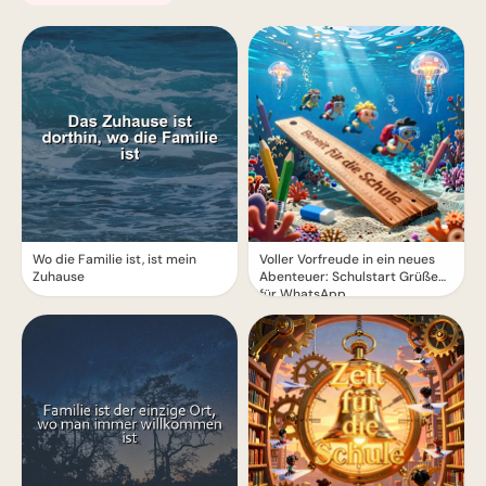
TikTok entdecken
Wo die Familie ist, ist mein
Voller Vorfreude in ein neues
Zuhause
Abenteuer: Schulstart Grüße
für WhatsApp