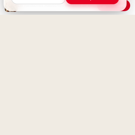
Ein niedliches Mäuschen wünscht dir einen schönen Abend
Download
Fröhlicher Schulstart:
Gemeinsamkeit und
Lernfreude teilen via
WhatsApp!
Guten Abend -
Wunderschönen Abend
wünschen
Herzliche Begrüßung:
Spannender Lernstart für
TikTok Clips