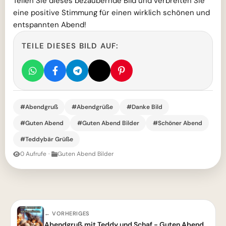
Teilen Sie dieses bezaubernde Bild und verbreiten Sie
eine positive Stimmung für einen wirklich schönen und
entspannten Abend!
TEILE DIESES BILD AUF:
#Abendgruß
#Abendgrüße
#Danke Bild
#Guten Abend
#Guten Abend Bilder
#Schöner Abend
#Teddybär Grüße
0 Aufrufe
·
Guten Abend Bilder
← VORHERIGES
Abendgruß mit Teddy und Schaf - Guten Abend Wünsche