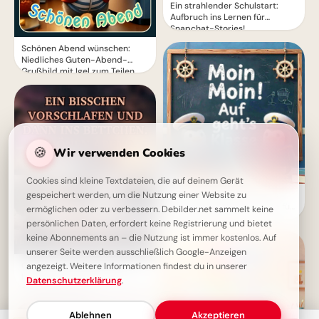
Ein strahlender Schulstart:
Aufbruch ins Lernen für
Snapchat-Stories!
Schönen Abend wünschen:
Niedliches Guten-Abend-
Grußbild mit Igel zum Teilen
🍪
Wir verwenden Cookies
Cookies sind kleine Textdateien, die auf deinem Gerät
gespeichert werden, um die Nutzung einer Website zu
Ein schwungvoller Start ins
Lernen: Schulbeginn Grüße für
ermöglichen oder zu verbessern. Debilder.net sammelt keine
Instagram
persönlichen Daten, erfordert keine Registrierung und bietet
keine Abonnements an – die Nutzung ist immer kostenlos. Auf
unserer Seite werden ausschließlich Google-Anzeigen
Guten-Abend-Grußbild: Ein
angezeigt. Weitere Informationen findest du in unserer
bisschen vorschlafen für einen
Datenschutzerklärung
.
schönen Abend!
Ablehnen
Akzeptieren