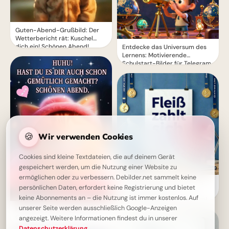
Guten-Abend-Grußbild: Der
Wetterbericht rät: Kuschel
dich ein! Schönen Abend!
Entdecke das Universum des
Lernens: Motivierende
Schulstart-Bilder für Telegram
🍪
Wir verwenden Cookies
Cookies sind kleine Textdateien, die auf deinem Gerät
gespeichert werden, um die Nutzung einer Website zu
ermöglichen oder zu verbessern. Debilder.net sammelt keine
Mit einem Augenzwinkern in
persönlichen Daten, erfordert keine Registrierung und bietet
den Schulalltag:
keine Abonnements an – die Nutzung ist immer kostenlos. Auf
Motivationskick für Telegram!
unserer Seite werden ausschließlich Google-Anzeigen
HUHU! Gemütlichen Abend
Grußbild mit Wünschen zum
angezeigt. Weitere Informationen findest du in unserer
Teilen
Datenschutzerklärung
.