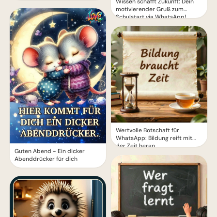
Wissen schafft Zukunft: Dein
motivierender Gruß zum
Schulstart via WhatsApp!
Wertvolle Botschaft für
WhatsApp: Bildung reift mit
der Zeit heran
Guten Abend - Ein dicker
Abenddrücker für dich