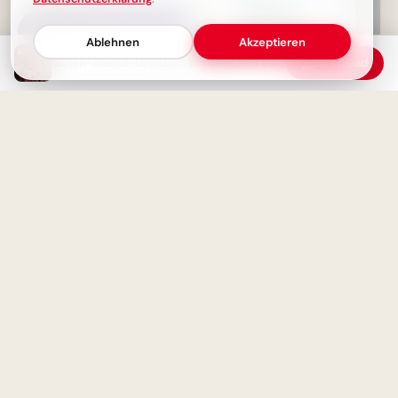
Ablehnen
Akzeptieren
Guten-Abend-Grußbild: Ein bisschen vorschlafen für einen schönen Abend!
Download
Ein toller Start ins neue
Schuljahr? Diese Motivation
teilst du per WhatsApp!
Hier kommt ein Abendgruß von
mir zu dir – Dein Guten-
Abend-Grußbild!