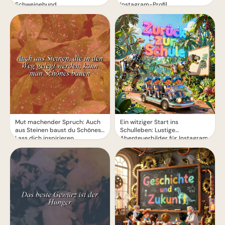
Schweinehund
Instagram-Profil
Mut machender Spruch: Auch
Ein witziger Start ins
aus Steinen baust du Schönes!
Schulleben: Lustige
Lass dich inspirieren.
Abenteuerbilder für Instagram