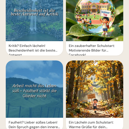
Kritik? Einfach lächeln!
Ein zauberhafter Schulstart:
Bescheidenheit ist die beste
Motivierende Bilder für
Antwort.
Facebook!
Faulheit? Lieber süßes Leben!
Ein Lächeln zum Schulstart:
Dein Spruch gegen den inneren
Warme Grüße für dein