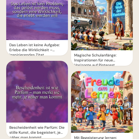
Das Leben ist keine Aufgabe:
Erlebe die Wirklichkeit –
inspirierendes Zitat
Magische Schulanfänge:
Inspirationen für neue
Horizonte auf Pinterest
Bescheidenheit wie Parfüm: Die
stille Kunst, die begeistert, je
näher man kommt
Mit Begeisterung lernen: