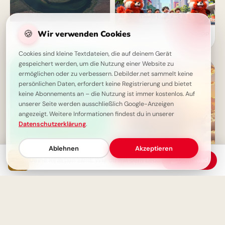
Wo Chancen fehlen: Die wahre
🍪
Wir verwenden Cookies
Schulstart Bilder für WhatsApp
Bedeutung von Armut
- Die großen Freunde
entschlüsselt
Cookies sind kleine Textdateien, die auf deinem Gerät
gespeichert werden, um die Nutzung einer Website zu
ermöglichen oder zu verbessern. Debilder.net sammelt keine
persönlichen Daten, erfordert keine Registrierung und bietet
keine Abonnements an – die Nutzung ist immer kostenlos. Auf
unserer Seite werden ausschließlich Google-Anzeigen
angezeigt. Weitere Informationen findest du in unserer
Datenschutzerklärung
.
Ablehnen
Akzeptieren
Deine Reaktion zählt: Wie du mit dem Leben umgehst, macht dich aus.
Download
Deine innere Schönheit strahlt:
Schulstart Abenteuer: Eine
Auch in Krankheit bist du
magische Reise über den
wundervoll!
Wolken für Instagram