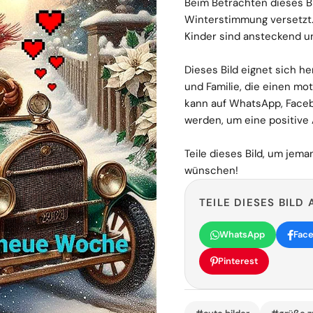
Beim Betrachten dieses Bi
Winterstimmung versetzt.
Kinder sind ansteckend u
Dieses Bild eignet sich h
und Familie, die einen mo
kann auf WhatsApp, Facebo
werden, um eine positive
Teile dieses Bild, um jem
wünschen!
TEILE DIESES BILD 
WhatsApp
Fac
Pinterest