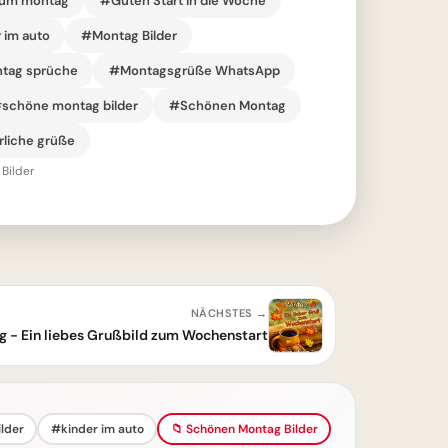
zum montag
#Guten Start in die Woche
 im auto
#Montag Bilder
tag sprüche
#Montagsgrüße WhatsApp
schöne montag bilder
#Schönen Montag
rliche grüße
Bilder
NÄCHSTES →
 - Ein liebes Grußbild zum Wochenstart
lder
#kinder im auto
📁 Schönen Montag Bilder