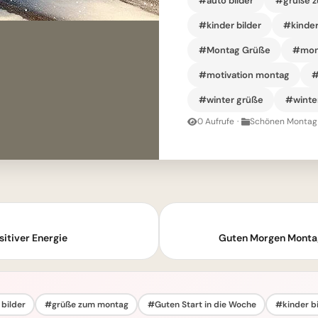
#auto bilder
#grüße 
#kinder bilder
#kinder
#Montag Grüße
#mon
#motivation montag
#
#winter grüße
#winte
0 Aufrufe
·
Schönen Montag 
itiver Energie
Guten Morgen Montag
bilder
#grüße zum montag
#Guten Start in die Woche
#kinder bi