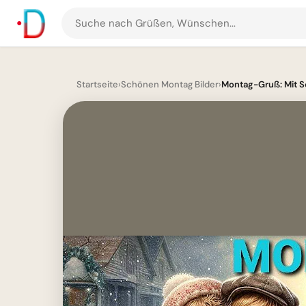
Suche
nach
Grüßen
und
Startseite
›
Schönen Montag Bilder
›
Montag-Gruß: Mit S
Bildern