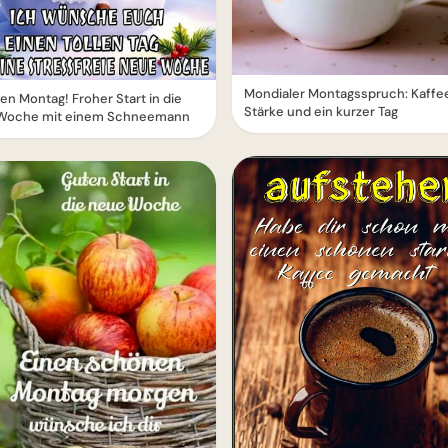
Mondialer Montagsspruch: Kaffe
n Montag! Froher Start in die
Stärke und ein kurzer Tag
Woche mit einem Schneemann