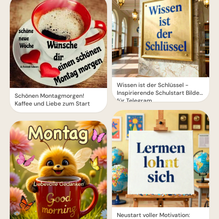
Wissen ist der Schlüssel -
Inspirierende Schulstart Bilder
Schönen Montagmorgen!
für Telegram
Kaffee und Liebe zum Start
Neustart voller Motivation: