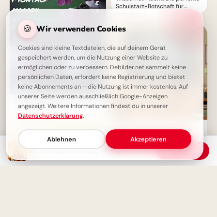
Schulstart-Botschaft für
Instagram!
🍪
Wir verwenden Cookies
Cookies sind kleine Textdateien, die auf deinem Gerät
gespeichert werden, um die Nutzung einer Website zu
ermöglichen oder zu verbessern. Debilder.net sammelt keine
persönlichen Daten, erfordert keine Registrierung und bietet
keine Abonnements an – die Nutzung ist immer kostenlos. Auf
unserer Seite werden ausschließlich Google-Anzeigen
Schönen Montag Bilder - Guten
angezeigt. Weitere Informationen findest du in unserer
Morgen Grüße für einen
Datenschutzerklärung
.
perfekten Start
Weisheit durch Erfahrung: Ein
motivierender Spruch für
Ablehnen
Akzeptieren
Facebook zum Schulstart.
Guten Morgen! Montag-Motivation mit Kaffee und Wärme
Download