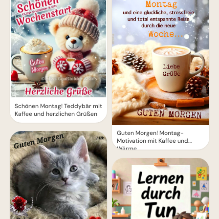
Schönen Montag! Teddybär mit
Kaffee und herzlichen Grüßen
Guten Morgen! Montag-
Motivation mit Kaffee und
Wärme