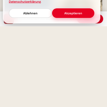
Datenschutzerklärung
.
Ablehnen
Akzeptieren
Mit dem Alter kommt Weisheit - Ein inspirierendes Zitat
Download
Neue Wege entstehen, wenn
Einladung zur Bildung:
man geht - Inspirierende
Entdeckt neue Welten mit
Weisheit
diesem Bild für Instagram!
Das Leben in deinen Jahren
zählt - nicht die Jahre selbst
Entdecke das Universum des
Lernens: Motivierende
Schulstart-Bilder für Telegram