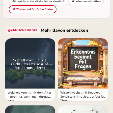
#inspirierende zitate bilder deutsch
#Lebensweisheiten
📁 Zitate und Sprüche Bilder
Mehr davon entdecken
ÄHNLICHE BILDER
Weisheit kommt mit dem Alter
Wissen wächst mit Neugier:
- aber nur, wenn man daraus
Schulstart-Impulse, perfekt für
lernt
Threads