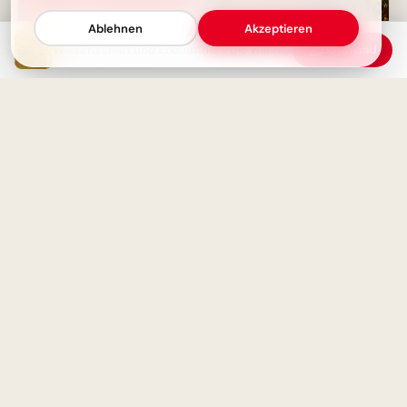
Ablehnen
Akzeptieren
Wissenschaft und Erkenntnis - Die wahre Macht liegt im Wissen
Download
Dankbarkeit: Das Geheimnis
Bildung beginnt jetzt:
eines erfüllten Lebens
Spannende Schulerlebnisse für
Snapchat!
Das größte Glück auf Erden:
Geliebt zu werden von dem,
Magische Schulanfänge:
den man liebt
Inspirationen für neue
Horizonte auf Pinterest