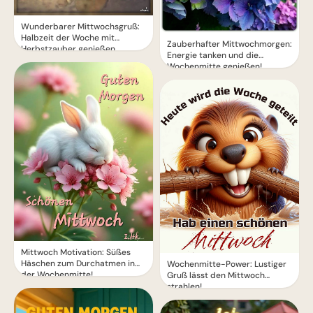
Wunderbarer Mittwochsgruß:
Halbzeit der Woche mit
Zauberhafter Mittwochmorgen:
Herbstzauber genießen
Energie tanken und die
Wochenmitte genießen!
Mittwoch Motivation: Süßes
Häschen zum Durchatmen in
Wochenmitte-Power: Lustiger
der Wochenmitte!
Gruß lässt den Mittwoch
strahlen!