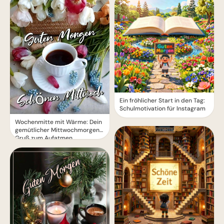
Ein fröhlicher Start in den Tag:
Schulmotivation für Instagram
Wochenmitte mit Wärme: Dein
gemütlicher Mittwochmorgen
Gruß zum Aufatmen