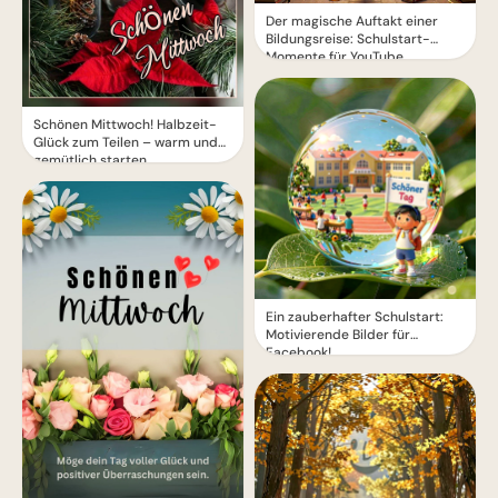
Der magische Auftakt einer
Bildungsreise: Schulstart-
Momente für YouTube
Schönen Mittwoch! Halbzeit-
Glück zum Teilen – warm und
gemütlich starten
Ein zauberhafter Schulstart:
Motivierende Bilder für
Facebook!