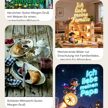
Herzlicher Guten Morgen Gruß
mit Welpen für einen
zauberhaften Mittwoch
Motivierende Bilder zur
Einschulung mit Familienliebe
– Herzlich für WhatsApp
Schönen Mittwoch! Guten
Morgen Gruß