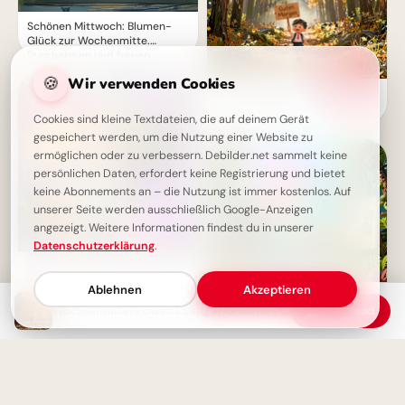
Schönen Mittwoch: Blumen-
Glück zur Wochenmitte.
Durchatmen und freuen.
🍪
Wir verwenden Cookies
Ein Lächeln zum Schulstart:
Warme Grüße für dein
Cookies sind kleine Textdateien, die auf deinem Gerät
Instagram-Profil
gespeichert werden, um die Nutzung einer Website zu
ermöglichen oder zu verbessern. Debilder.net sammelt keine
persönlichen Daten, erfordert keine Registrierung und bietet
keine Abonnements an – die Nutzung ist immer kostenlos. Auf
unserer Seite werden ausschließlich Google-Anzeigen
angezeigt. Weitere Informationen findest du in unserer
Datenschutzerklärung
.
Schönen Mittwoch! Die Hälfte
ist geschafft – jetzt locker
Ablehnen
Akzeptieren
weiter durchpowern.
Wochenmitte-Power: Lustiger Gruß lässt den Mittwoch strahlen!
Download
Ein witziger Start ins
Schulleben: Lustige
Abenteuerbilder für Instagram