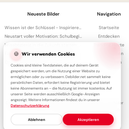
Neueste Bilder
Navigation
Wissen ist der Schlüssel - Inspirierende Schulstart Bilder für Telegram
Startseite
Neustart voller Motivation: Schulbeginn inspirieren und auf TikTok verbreiten!
Entdecken
Wissbegierig in die Zukunft starten: Dein 'Lesen bildet' Bild für Snapchat
Trending Heute
🍪
Forschergeist wecken: Inspirierende Schulstart-Bilder für Facebook
Meistgesehen
Wir verwenden Cookies
Ordnung leicht gemacht: Dein motivierender Spruch für Instagram zum Schulstart!
Sammlungen
Cookies sind kleine Textdateien, die auf deinem Gerät
Artikel
gespeichert werden, um die Nutzung einer Website zu
ermöglichen oder zu verbessern. Debilder.net sammelt keine
persönlichen Daten, erfordert keine Registrierung und bietet
keine Abonnements an – die Nutzung ist immer kostenlos. Auf
Über Debilder
unserer Seite werden ausschließlich Google-Anzeigen
angezeigt. Weitere Informationen findest du in unserer
Debilder ist deine Plattform für die schönsten Grüße und Bilder
Datenschutzerklärung
.
zum Teilen. Entdecke unsere Sammlung und verschenke ein
Lächeln!
Ablehnen
Akzeptieren