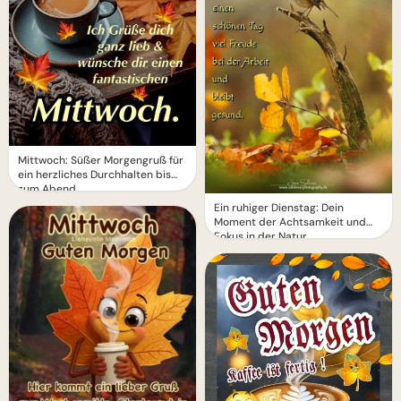
Mittwoch: Süßer Morgengruß für
ein herzliches Durchhalten bis
zum Abend
Ein ruhiger Dienstag: Dein
Moment der Achtsamkeit und
Fokus in der Natur