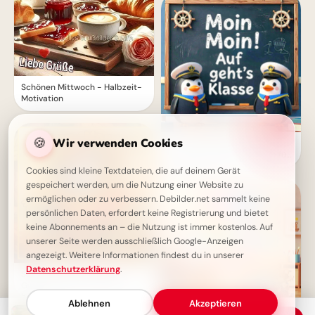
Schönen Mittwoch - Halbzeit-
Motivation
🍪
Wir verwenden Cookies
Ein schwungvoller Start ins
Lernen: Schulbeginn Grüße für
Instagram
Cookies sind kleine Textdateien, die auf deinem Gerät
gespeichert werden, um die Nutzung einer Website zu
ermöglichen oder zu verbessern. Debilder.net sammelt keine
persönlichen Daten, erfordert keine Registrierung und bietet
keine Abonnements an – die Nutzung ist immer kostenlos. Auf
unserer Seite werden ausschließlich Google-Anzeigen
angezeigt. Weitere Informationen findest du in unserer
Datenschutzerklärung
.
Schönen Mittwoch Bilder -
Guten Morgen, die Woche ist
halbiert!
Ablehnen
Akzeptieren