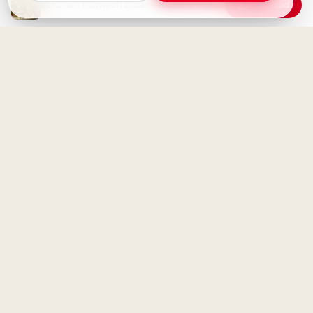
Schönen Mittwoch Bilder - Halbzeit-Motivation mit Kaffee und Liebe
Download
Fröhlicher Schulstart:
Gemeinsamkeit und
Lernfreude teilen via
WhatsApp!
Schönen Mittwoch Bilder -
Guten Morgen und eine gute
Wochenmitte
Herzliche Willkommensgrüße
zum Schulstart für TikTok &
Co.!