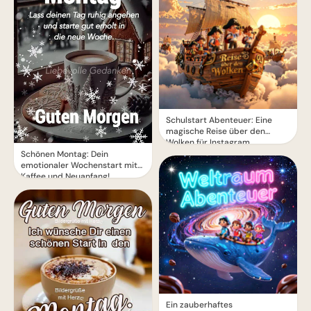
Schulstart Abenteuer: Eine
magische Reise über den
Wolken für Instagram
Schönen Montag: Dein
emotionaler Wochenstart mit
Kaffee und Neuanfang!
Ein zauberhaftes