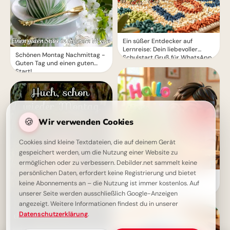
Ein süßer Entdecker auf
Lernreise: Dein liebevoller
Schönen Montag Nachmittag -
Schulstart Gruß für WhatsApp
Guten Tag und einen guten
Start!
🍪
Wir verwenden Cookies
Cookies sind kleine Textdateien, die auf deinem Gerät
gespeichert werden, um die Nutzung einer Website zu
ermöglichen oder zu verbessern. Debilder.net sammelt keine
persönlichen Daten, erfordert keine Registrierung und bietet
Ein fröhliches Hallo zum
keine Abonnements an – die Nutzung ist immer kostenlos. Auf
Schulstart: Entdecke
unserer Seite werden ausschließlich Google-Anzeigen
Lernfreude für Pinterest!
angezeigt. Weitere Informationen findest du in unserer
Datenschutzerklärung
.