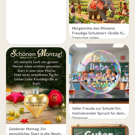
Morgenröte des Wissens:
Freudige Schulstart-Grüße für
Snapchat teilen
Voller Freude zur Schule! Ein
motivierender Spruch für dein
Pinterest
Goldener Montag: Ein
gemütlicher Start in die Woche