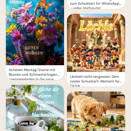
zum Schulstart für WhatsApp
– voller Vorfreude!
Schönen Montag! Starte mit
Blumen und Schmetterlingen
Lächeln nicht vergessen: Dein
energiegeladen in die neue
cooler Schulstart-Moment für
Woche
TikTok