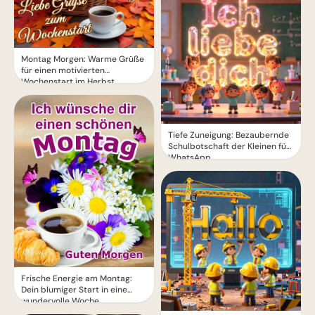
Montag Morgen: Warme Grüße
für einen motivierten
Wochenstart im Herbst
Tiefe Zuneigung: Bezaubernde
Schulbotschaft der Kleinen für
WhatsApp
Frische Energie am Montag:
Dein blumiger Start in eine
wundervolle Woche