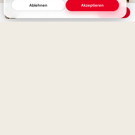
Ablehnen
Akzeptieren
Huch, schon wieder Montag!
Schönen Montag! Guten Start in die neue Woche
Download
Herzliche Montagsgrüße für
einen energiegeladenen Start
Schulstart mit einem
Schmunzeln: Deine Facebook-
Grüße zum ABC-Abenteuer!
Guten Morgen - Schönen
Wochenstart