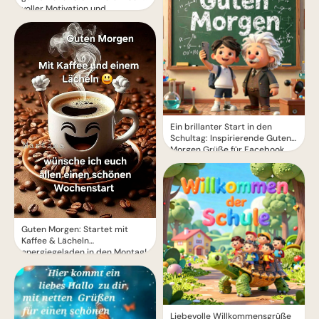
voller Motivation und
Herzenswärme
Ein brillanter Start in den
Schultag: Inspirierende Guten
Morgen Grüße für Facebook
Guten Morgen: Startet mit
Kaffee & Lächeln
energiegeladen in den Montag!
Liebevolle Willkommensgrüße