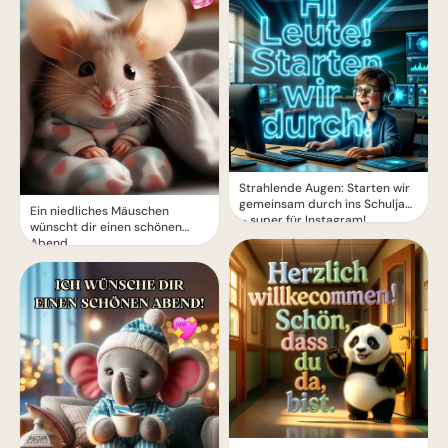
Strahlende Augen: Starten wir
gemeinsam durch ins Schuljahr
Ein niedliches Mäuschen
– super für Instagram!
wünscht dir einen schönen
Abend