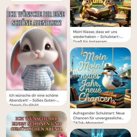
Moin! Klasse, dass wir uns
wiederhaben – Schulstart-
Spaß für Instagram
Ich wünsche dir eine schöne
Abendzeit! – Süßes Guten-
Abend-Grußbild
Aufregender Schulstart: Neue
Chancen für unvergessliche
TikTok-Momente!