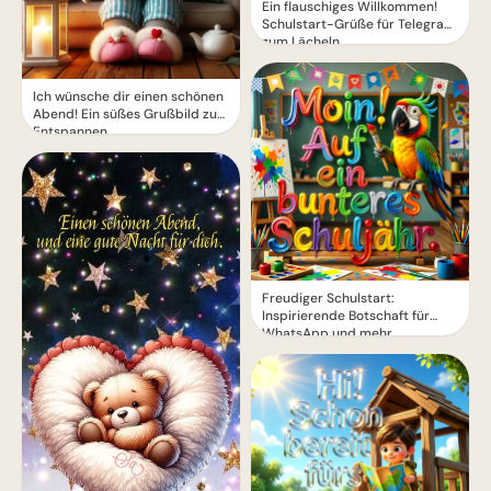
Ein flauschiges Willkommen!
Schulstart-Grüße für Telegram
zum Lächeln
Ich wünsche dir einen schönen
Abend! Ein süßes Grußbild zum
Entspannen
Freudiger Schulstart:
Inspirierende Botschaft für
WhatsApp und mehr