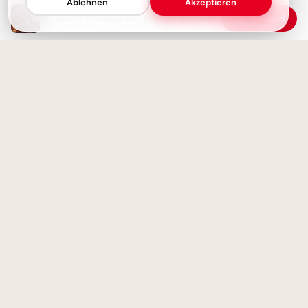
Ablehnen
Akzeptieren
Ein kleiner Abendgruß - Schöne Abendgrüße zum Teilen
Download
Ein schwungvoller Start ins
Lernen: Schulbeginn Grüße für
Instagram
Hier kommt ein Abendgruß von
mir zu dir – Dein Guten-
Abend-Grußbild!