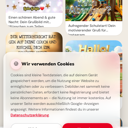
Einen schönen Abend & gute
Nacht: Dein Grußbild mit
Aufregender Schulstart! Dein
Wünschen zum Teilen
motivierender Gruß für
Instagram
🍪
Wir verwenden Cookies
Cookies sind kleine Textdateien, die auf deinem Gerät
gespeichert werden, um die Nutzung einer Website zu
ermöglichen oder zu verbessern. Debilder.net sammelt keine
persönlichen Daten, erfordert keine Registrierung und bietet
keine Abonnements an – die Nutzung ist immer kostenlos. Auf
Ein strahlender Schulstart:
unserer Seite werden ausschließlich Google-Anzeigen
Aufbruch ins Lernen für
angezeigt. Weitere Informationen findest du in unserer
Snapchat-Stories!
Datenschutzerklärung
.
Guten-Abend-Grußbild: Der
Wetterbericht rät: Kuschel
dich ein! Schönen Abend!