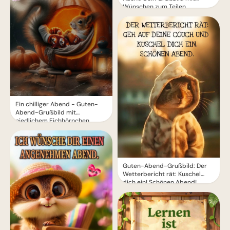
Wünschen zum Teilen
Ein chilliger Abend - Guten-
Abend-Grußbild mit
niedlichem Eichhörnchen
Guten-Abend-Grußbild: Der
Wetterbericht rät: Kuschel
dich ein! Schönen Abend!