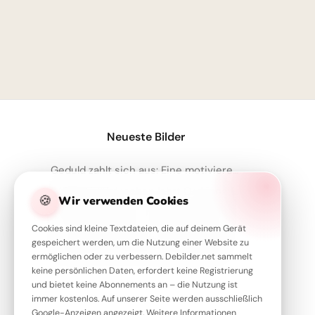
Neueste Bilder
Geduld zahlt sich aus: Eine motivierende Schulweisheit für dein Pinterest Board
Süßes Eichhörnchen lehrt Ordnung: Motivierende Schulstart-Bilder für TikTok
🍪
Wir verwenden Cookies
Süße Motivation für den Schulstart auf Instagram
Cookies sind kleine Textdateien, die auf deinem Gerät
Ein cleverer Spruch für WhatsApp: Aus Fehlern lernen macht schlau!
gespeichert werden, um die Nutzung einer Website zu
Motivation für die Einschulung: Bär am Bergpfad mit Spruch für WhatsApp
ermöglichen oder zu verbessern. Debilder.net sammelt
keine persönlichen Daten, erfordert keine Registrierung
und bietet keine Abonnements an – die Nutzung ist
immer kostenlos. Auf unserer Seite werden ausschließlich
Google-Anzeigen angezeigt. Weitere Informationen