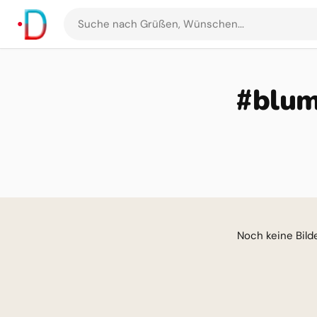
Suche
nach
Grüßen
und
#blum
Bildern
Noch keine Bilder für di