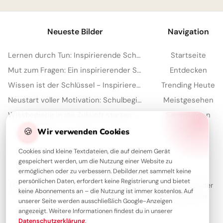
Neueste Bilder
Navigation
Lernen durch Tun: Inspirierende Schulstart-Motive für Instagram!
Startseite
Mut zum Fragen: Ein inspirierender Schulstart für deine Facebook-Timeline
Entdecken
Wissen ist der Schlüssel - Inspirierende Schulstart Bilder für Telegram
Trending Heute
Neustart voller Motivation: Schulbeginn inspirieren und auf TikTok verbreiten!
Meistgesehen
Wissbegierig in die Zukunft starten: Dein 'Lesen bildet' Bild für Snapchat
Sammlungen
Artikel
🍪
Wir verwenden Cookies
Cookies sind kleine Textdateien, die auf deinem Gerät
gespeichert werden, um die Nutzung einer Website zu
Über Debilder
ermöglichen oder zu verbessern. Debilder.net sammelt keine
persönlichen Daten, erfordert keine Registrierung und bietet
Debilder ist deine Plattform für die schönsten Grüße und Bilder
keine Abonnements an – die Nutzung ist immer kostenlos. Auf
zum Teilen. Entdecke unsere Sammlung und verschenke ein
unserer Seite werden ausschließlich Google-Anzeigen
Lächeln!
angezeigt. Weitere Informationen findest du in unserer
Datenschutzerklärung
.