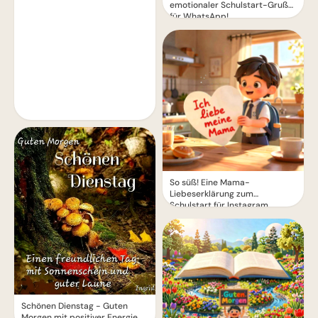
emotionaler Schulstart-Gruß
für WhatsApp!
So süß! Eine Mama-
Liebeserklärung zum
Schulstart für Instagram
Schönen Dienstag - Guten
Morgen mit positiver Energie