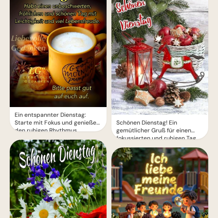
Ein entspannter Dienstag:
Starte mit Fokus und genieße
Schönen Dienstag! Ein
den ruhigen Rhythmus.
gemütlicher Gruß für einen
fokussierten und ruhigen Tag.