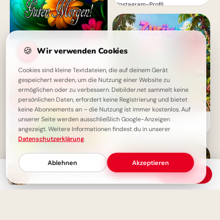
Instagram-Profil
Traumhaft schönen Dienstag
🍪
Wir verwenden Cookies
Grüße: Dein farbenfroher Start
in den produktiven Tag!
Cookies sind kleine Textdateien, die auf deinem Gerät
gespeichert werden, um die Nutzung einer Website zu
ermöglichen oder zu verbessern. Debilder.net sammelt keine
persönlichen Daten, erfordert keine Registrierung und bietet
keine Abonnements an – die Nutzung ist immer kostenlos. Auf
unserer Seite werden ausschließlich Google-Anzeigen
Ein witziger Start ins
Schulleben: Lustige
angezeigt. Weitere Informationen findest du in unserer
Abenteuerbilder für Instagram
Datenschutzerklärung
.
Ablehnen
Akzeptieren
Schönen Dienstag! Ein gemütlicher Gruß für einen fokussierten und ruhigen Tag.
Download
Morgenstund' im sanften Licht:
Dein Dienstag erwacht mit
blütenzarter Poesie