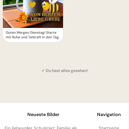
Guten Morgen Dienstag! Starte
mit Ruhe und Tatkraft in den Tag.
✓ Du hast alles gesehen!
1
Neueste Bilder
Navigation
Ein liebevoller Schulstart: Familie als starker Anker für Facebook
Startseite