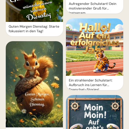
Aufregender Schulstart! Dein
motivierender Gruß für
Instagram
Guten Morgen Dienstag: Starte
fokussiert in den Tag!
Ein strahlender Schulstart:
Aufbruch ins Lernen für
Snapchat-Stories!