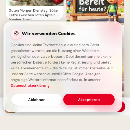
Guten Morgen Dienstag: Süße
Katze zwischen roten Äpfeln –
frischer Start!
Schulstart Freude: Bereit für
🍪
Wir verwenden Cookies
heute? Witzige Bilder für
Facebook & WhatsApp!
Cookies sind kleine Textdateien, die auf deinem Gerät
gespeichert werden, um die Nutzung einer Website zu
ermöglichen oder zu verbessern. Debilder.net sammelt keine
persönlichen Daten, erfordert keine Registrierung und bietet
keine Abonnements an – die Nutzung ist immer kostenlos. Auf
unserer Seite werden ausschließlich Google-Anzeigen
angezeigt. Weitere Informationen findest du in unserer
Datenschutzerklärung
.
Ablehnen
Akzeptieren
Wünsche Dir einen wunderbar sonnigen Dienstag! Jetzt entspannt starten
Download
Zuckersüßer Schulstart:
Freunde-Grüße für WhatsApp!
Ein sanfter Dienstag: Mit Kaffee
und Herbstliebe in den Tag
starten