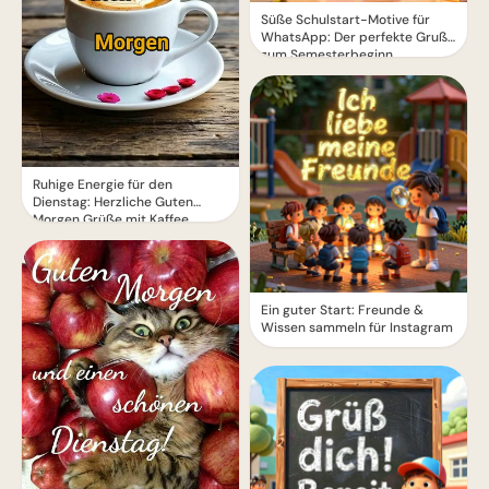
Süße Schulstart-Motive für
WhatsApp: Der perfekte Gruß
zum Semesterbeginn
Ruhige Energie für den
Dienstag: Herzliche Guten
Morgen Grüße mit Kaffee
Ein guter Start: Freunde &
Wissen sammeln für Instagram