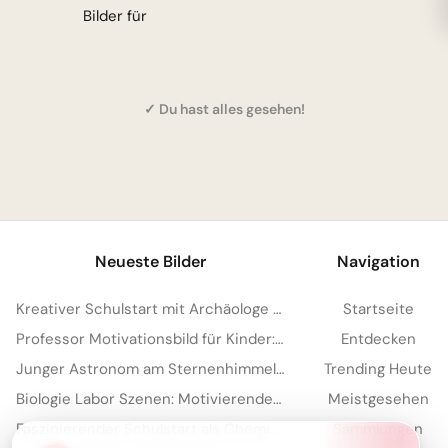
Bilder für
✓ Du hast alles gesehen!
Neueste Bilder
Navigation
Kreativer Schulstart mit Archäologe Bild für Facebook Seiten
Startseite
Professor Motivationsbild für Kinder: Lerne Lust für Instagram Stories und Schule
Entdecken
Junger Astronom am Sternenhimmel: Motivierende Schulstartbilder für Instagram und Träume
Trending Heute
Biologie Labor Szenen: Motivierende Schulstart Grafiken und Lernbilder für YouTube
Meistgesehen
Faszinierender Schulstart als Chemiker: Entdecke die Welt für WhatsApp!
Sammlungen