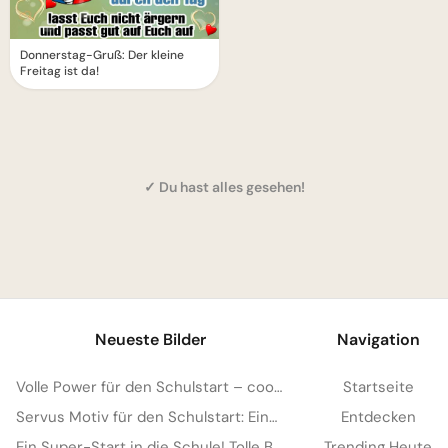
Donnerstag-Gruß: Der kleine
Freitag ist da!
✓ Du hast alles gesehen!
1
Neueste Bilder
Navigation
Volle Power für den Schulstart – coole Sprüche für TikTok!
Startseite
Servus Motiv für den Schulstart: Eine lustige Eichhörnchen Grafik für WhatsApp
Entdecken
Ein Super-Start in die Schule! Tolle Bilder für Pinterest zum Teilen.
Trending Heute