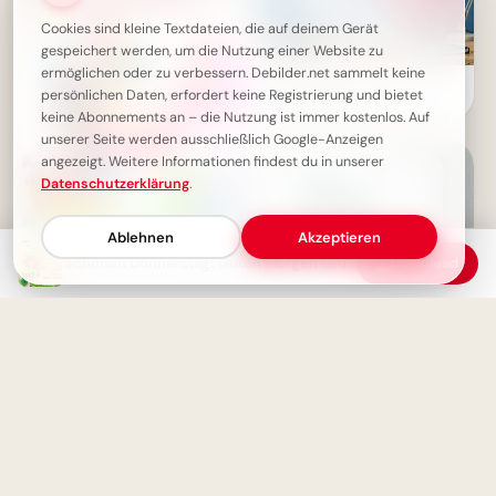
Cookies sind kleine Textdateien, die auf deinem Gerät
gespeichert werden, um die Nutzung einer Website zu
ermöglichen oder zu verbessern. Debilder.net sammelt keine
Mit einem Augenzwinkern in
persönlichen Daten, erfordert keine Registrierung und bietet
den Schulalltag:
keine Abonnements an – die Nutzung ist immer kostenlos. Auf
Motivationskick für Telegram!
unserer Seite werden ausschließlich Google-Anzeigen
angezeigt. Weitere Informationen findest du in unserer
Datenschutzerklärung
.
Ablehnen
Akzeptieren
Schönen Donnerstag Bilder -
Schönen Donnerstag! Guten Morgen Grüße
Download
Guten Morgen Grüße
Ein toller Start ins neue
Schuljahr? Diese Motivation
teilst du per WhatsApp!