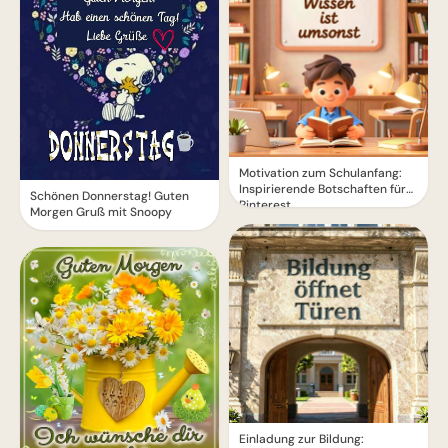
Motivation zum Schulanfang:
Inspirierende Botschaften für
Schönen Donnerstag! Guten
Pinterest
Morgen Gruß mit Snoopy
Einladung zur Bildung: