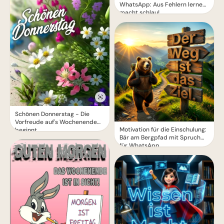
WhatsApp: Aus Fehlern lernen
macht schlau!
Schönen Donnerstag - Die
Vorfreude auf's Wochenende
Motivation für die Einschulung:
beginnt
Bär am Bergpfad mit Spruch
für WhatsApp