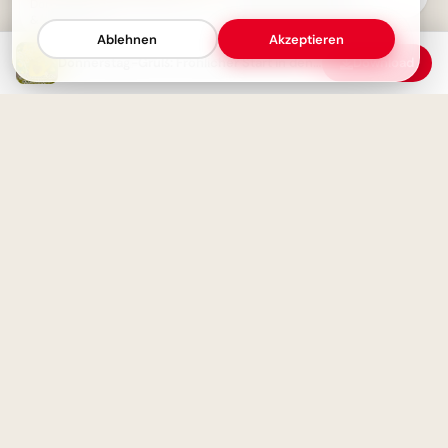
Donnerstag-Gruß: Kaffee duft
Lernfreude teilen via
& gute Laune
WhatsApp!
Ablehnen
Akzeptieren
Donnerstag-Gruß: Fröhlicher Start in den Tag
Download
Herzliche Begrüßung:
Spannender Lernstart für
Guten Morgen - Schönen
TikTok Clips
Donnerstag Bilder für
WhatsApp