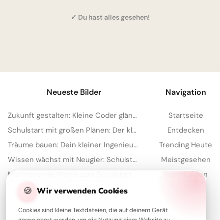
✓ Du hast alles gesehen!
1
Neueste Bilder
Navigation
Zukunft gestalten: Kleine Coder glänzen für Instagram
Startseite
Schulstart mit großen Plänen: Der kleine Architekt erobert Pinterest!
Entdecken
Träume bauen: Dein kleiner Ingenieur startet durch – perfekt für WhatsApp!
Trending Heute
Wissen wächst mit Neugier: Schulstart-Impulse, perfekt für Threads
Meistgesehen
Motivierende Worte zum Schulstart für Kinder – ideal für Pinterest
Sammlungen
Artikel
🍪
Wir verwenden Cookies
Cookies sind kleine Textdateien, die auf deinem Gerät