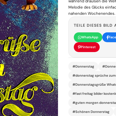
während draußen die Welt
Melodie des Glücks einfac
nahenden Wochenendes.
TEILE DIESES BILD 
WhatsApp
Fac
Pinterest
#Donnerstag
#Donner
#donnerstag sprüche zum 
#Donnerstagsgrüße What
#fast freitag bilder kostenl
#guten morgen donnerstag
#Schönen Donnerstag