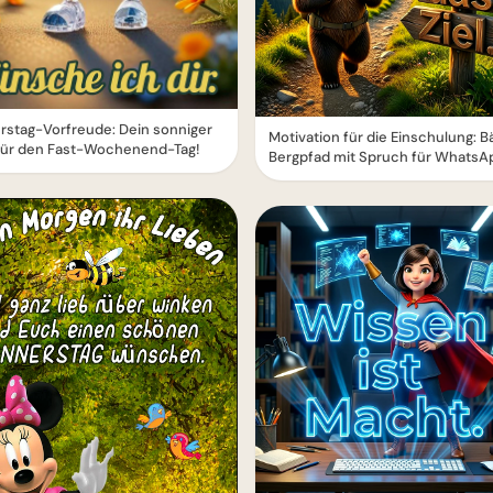
stag-Vorfreude: Dein sonniger
Motivation für die Einschulung: B
für den Fast-Wochenend-Tag!
Bergpfad mit Spruch für WhatsA