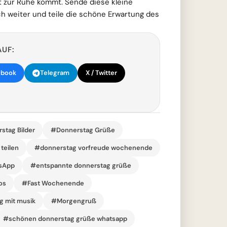
 zur Ruhe kommt. Sende diese kleine
h weiter und teile die schöne Erwartung des
AUF:
ebook
Telegram
X / Twitter
stag Bilder
#Donnerstag Grüße
teilen
#donnerstag vorfreude wochenende
sApp
#entspannte donnerstag grüße
os
#Fast Wochenende
 mit musik
#Morgengruß
#schönen donnerstag grüße whatsapp