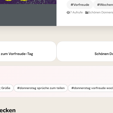
#Vorfreude
#Wochent
7 Aufrufe
·
Schönen Donnerst
ß zum Vorfreude-Tag
Schönen Do
 Grüße
#donnerstag sprüche zum teilen
#donnerstag vorfreude wo
ecken