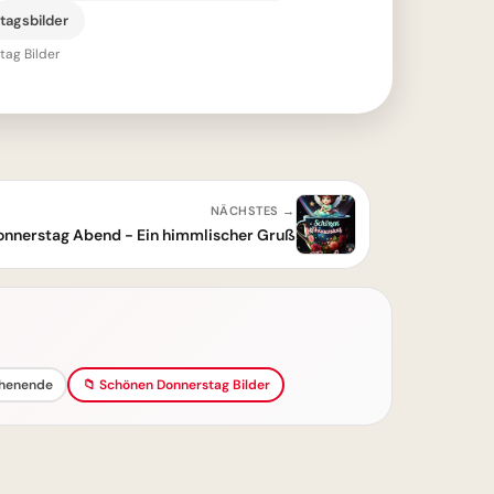
agsbilder
ag Bilder
NÄCHSTES →
nnerstag Abend - Ein himmlischer Gruß
chenende
📁 Schönen Donnerstag Bilder