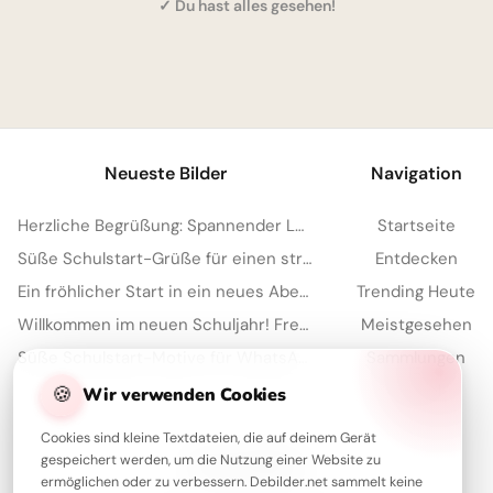
✓ Du hast alles gesehen!
1
Neueste Bilder
Navigation
Herzliche Begrüßung: Spannender Lernstart für TikTok Clips
Startseite
Süße Schulstart-Grüße für einen strahlenden ersten Schultag auf TikTok
Entdecken
Ein fröhlicher Start in ein neues Abenteuer – Dein Schulbeginn für WhatsApp!
Trending Heute
Willkommen im neuen Schuljahr! Freche Schulstart-Grüße für Telegram
Meistgesehen
Süße Schulstart-Motive für WhatsApp: Der perfekte Gruß zum Semesterbeginn
Sammlungen
Artikel
🍪
Wir verwenden Cookies
Cookies sind kleine Textdateien, die auf deinem Gerät
gespeichert werden, um die Nutzung einer Website zu
Über Debilder
ermöglichen oder zu verbessern. Debilder.net sammelt keine