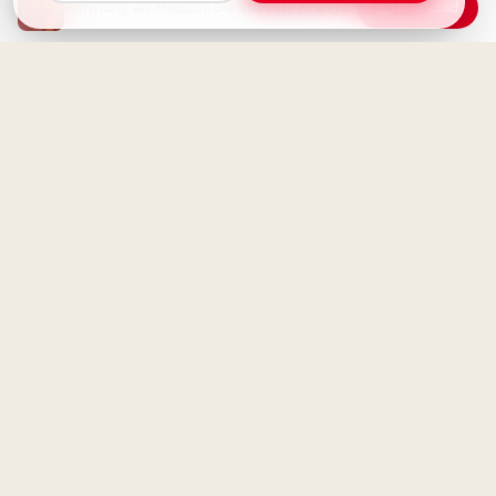
Hoffnung als Medizin: Die stärkste Kraft für die Seele
Download
Ein erfülltes Leben braucht
Schulstart mit großen Plänen:
keine Perfektion, nur
Der kleine Architekt erobert
Aufrichtigkeit - Weisheit
Pinterest!
Ein Leben ohne Reue: Die
Weisheit eines gelebten
Träume bauen: Dein kleiner
Moments
Ingenieur startet durch –
perfekt für WhatsApp!