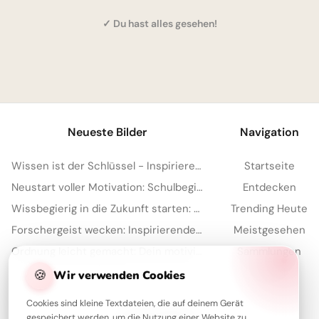
✓ Du hast alles gesehen!
1
Neueste Bilder
Navigation
Wissen ist der Schlüssel - Inspirierende Schulstart Bilder für Telegram
Startseite
Neustart voller Motivation: Schulbeginn inspirieren und auf TikTok verbreiten!
Entdecken
Wissbegierig in die Zukunft starten: Dein 'Lesen bildet' Bild für Snapchat
Trending Heute
Forschergeist wecken: Inspirierende Schulstart-Bilder für Facebook
Meistgesehen
Ordnung leicht gemacht: Dein motivierender Spruch für Instagram zum Schulstart!
Sammlungen
🍪
Artikel
Wir verwenden Cookies
Cookies sind kleine Textdateien, die auf deinem Gerät
gespeichert werden, um die Nutzung einer Website zu