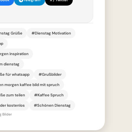
nstag Grüße
#Dienstag Motivation
pp
gen inspiration
am dienstag
ße für whatsapp
#Grußbilder
n morgen kaffee bild mit spruch
ße zum teilen
#Kaffee Spruch
der kostenlos
#Schönen Dienstag
 Bilder