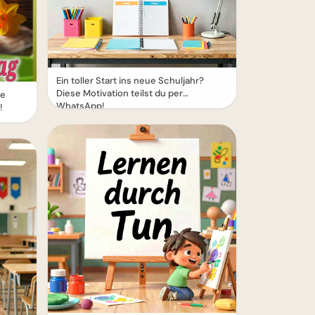
Ein toller Start ins neue Schuljahr?
Diese Motivation teilst du per
te
WhatsApp!
!