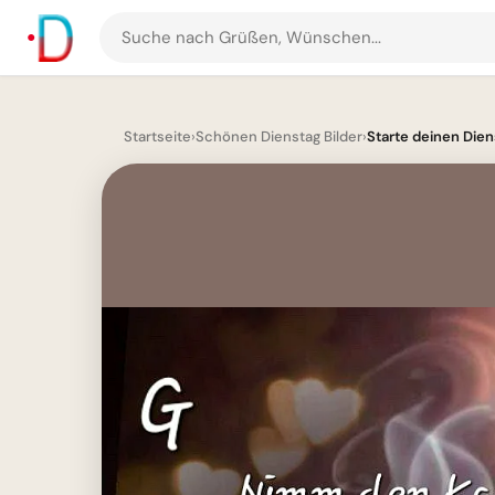
Suche
nach
Grüßen
und
Startseite
›
Schönen Dienstag Bilder
›
Starte deinen Diens
Bildern