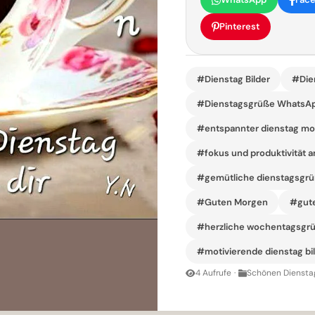
Pinterest
#Dienstag Bilder
#Die
#Dienstagsgrüße WhatsA
#entspannter dienstag mor
#fokus und produktivität 
#gemütliche dienstagsgrü
#Guten Morgen
#gute
#herzliche wochentagsgrü
#motivierende dienstag bil
4 Aufrufe
·
Schönen Dienstag