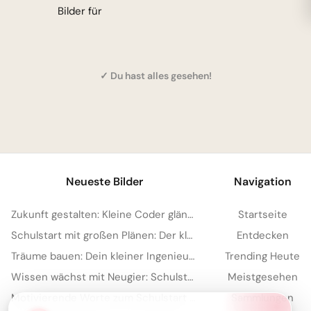
Bilder für
✓ Du hast alles gesehen!
Neueste Bilder
Navigation
Zukunft gestalten: Kleine Coder glänzen für Instagram
Startseite
Schulstart mit großen Plänen: Der kleine Architekt erobert Pinterest!
Entdecken
Träume bauen: Dein kleiner Ingenieur startet durch – perfekt für WhatsApp!
Trending Heute
Wissen wächst mit Neugier: Schulstart-Impulse, perfekt für Threads
Meistgesehen
Motivierende Worte zum Schulstart für Kinder – ideal für Pinterest
Sammlungen