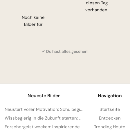
diesen Tag
vorhanden.
Noch keine
Bilder für
✓ Du hast alles gesehen!
Neueste Bilder
Navigation
Neustart voller Motivation: Schulbeginn inspirieren und auf TikTok verbreiten!
Startseite
Wissbegierig in die Zukunft starten: Dein 'Lesen bildet' Bild für Snapchat
Entdecken
Forschergeist wecken: Inspirierende Schulstart-Bilder für Facebook
Trending Heute