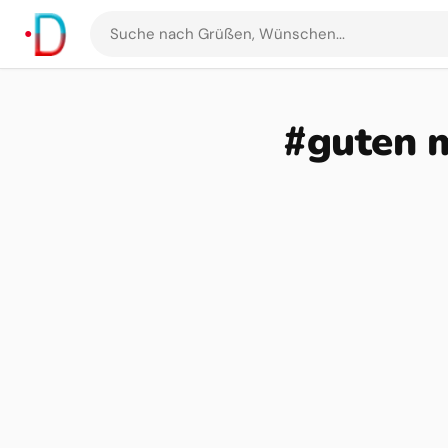
Suche
nach
Grüßen
und
#guten m
Bildern