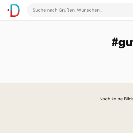
Suche
nach
Grüßen
und
#gu
Bildern
Noch keine Bilder für di