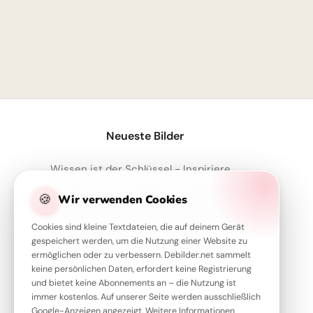
Neueste Bilder
Wissen ist der Schlüssel - Inspirierende Schulstart Bilder für Telegram
Neustart voller Motivation: Schulbeginn inspirieren und auf TikTok verbreiten!
🍪
Wir verwenden Cookies
Wissbegierig in die Zukunft starten: Dein 'Lesen bildet' Bild für Snapchat
Cookies sind kleine Textdateien, die auf deinem Gerät
Forschergeist wecken: Inspirierende Schulstart-Bilder für Facebook
gespeichert werden, um die Nutzung einer Website zu
Ordnung leicht gemacht: Dein motivierender Spruch für Instagram zum Schulstart!
ermöglichen oder zu verbessern. Debilder.net sammelt
keine persönlichen Daten, erfordert keine Registrierung
und bietet keine Abonnements an – die Nutzung ist
immer kostenlos. Auf unserer Seite werden ausschließlich
Google-Anzeigen angezeigt. Weitere Informationen