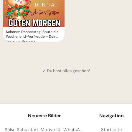
Schönen Donnerstag! Spüre die
Wochenend-Vorfreude – Dein
Tag zum Strahlen.
✓ Du hast alles gesehen!
1
Neueste Bilder
Navigation
Süße Schulstart-Motive für WhatsApp: Der perfekte Gruß zum Semesterbeginn
Startseite