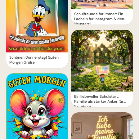
Schulfreunde für immer: Ein
Lächeln für Instagram & den
Neustart!
Schönen Donnerstag! Guten
Morgen Grüße
Ein liebevoller Schulstart:
Familie als starker Anker für
Facebook