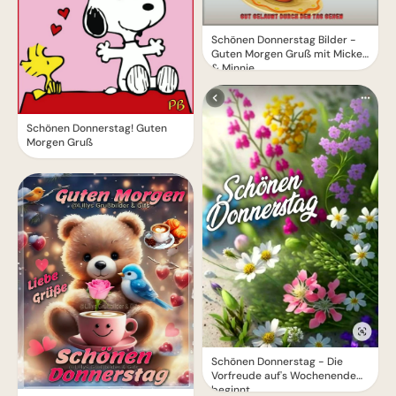
Schönen Donnerstag Bilder -
Guten Morgen Gruß mit Mickey
& Minnie
Schönen Donnerstag! Guten
Morgen Gruß
Schönen Donnerstag - Die
Vorfreude auf's Wochenende
beginnt