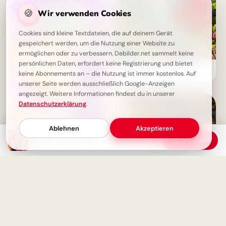
🍪
Wir verwenden Cookies
Cookies sind kleine Textdateien, die auf deinem Gerät
gespeichert werden, um die Nutzung einer Website zu
ermöglichen oder zu verbessern. Debilder.net sammelt keine
persönlichen Daten, erfordert keine Registrierung und bietet
Ein witziger Start ins
keine Abonnements an – die Nutzung ist immer kostenlos. Auf
Schulleben: Lustige
unserer Seite werden ausschließlich Google-Anzeigen
Abenteuerbilder für Instagram
angezeigt. Weitere Informationen findest du in unserer
Datenschutzerklärung
.
Ablehnen
Akzeptieren
Donnerstag-Grüße: Schon fast
Schönen Donnerstag - Die Vorfreude auf's Wochenende beginnt
Download
Wochenende!
Bildung beginnt jetzt:
Spannende Schulerlebnisse für
Snapchat!