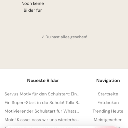
Noch keine
Bilder für
✓ Du hast alles gesehen!
Neueste Bilder
Navigation
Servus Motiv für den Schulstart: Eine lustige Eichhörnchen Grafik für WhatsApp
Startseite
Ein Super-Start in die Schule! Tolle Bilder für Pinterest zum Teilen.
Entdecken
Motivierender Schulstart für WhatsApp: Energiegeladen ins neue Schuljahr!
Trending Heute
Moin! Klasse, dass wir uns wiederhaben – Schulstart-Spaß für Instagram
Meistgesehen