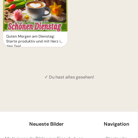
Guten Morgen am Dienstag:
Starte produktiv und mit Herz in
den Tag!
✓ Du hast alles gesehen!
1
Neueste Bilder
Navigation