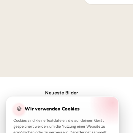
1
Neueste Bilder
Servus Motiv für den Schulstart: Eine lustige Eichhörnchen Grafik für WhatsApp
🍪
Wir verwenden Cookies
Ein Super-Start in die Schule! Tolle Bilder für Pinterest zum Teilen.
Cookies sind kleine Textdateien, die auf deinem Gerät
Motivierender Schulstart für WhatsApp: Energiegeladen ins neue Schuljahr!
gespeichert werden, um die Nutzung einer Website zu
ermöglichen oder zu verbessern. Debilder.net sammelt