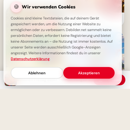
🍪
Wir verwenden Cookies
Auf in ein neues Abenteuer!
Cookies sind kleine Textdateien, die auf deinem Gerät
Schulstart-Motive für
gespeichert werden, um die Nutzung einer Website zu
Facebook-Posts
ermöglichen oder zu verbessern. Debilder.net sammelt keine
persönlichen Daten, erfordert keine Registrierung und bietet
keine Abonnements an – die Nutzung ist immer kostenlos. Auf
unserer Seite werden ausschließlich Google-Anzeigen
angezeigt. Weitere Informationen findest du in unserer
Datenschutzerklärung
.
Ablehnen
Akzeptieren
Schönen Freitag Bilder - Guten Morgen und ein gutes Wochenende
Download
Schönen Freitag Bilder - Guten
Morgen Gruß für Freitag
Ein farbenfroher Flug in ein
neues Schuljahr: Emotionale
Bilder für Instagram