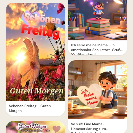
Ich liebe meine Mama: Ein
emotionaler Schulstart-Gruß
für WhatsApp!
Schönen Freitag - Guten
Morgen
So süß! Eine Mama-
Liebeserklärung zum