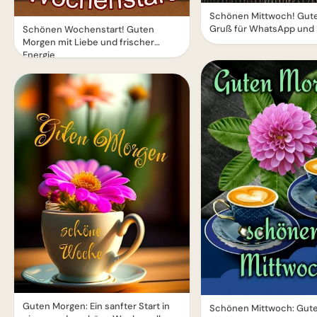
Schönen Mittwoch! Gut
Gruß für WhatsApp und
Schönen Wochenstart! Guten
Morgen mit Liebe und frischer
Energie
Guten Morgen: Ein sanfter Start in
Schönen Mittwoch: Gut