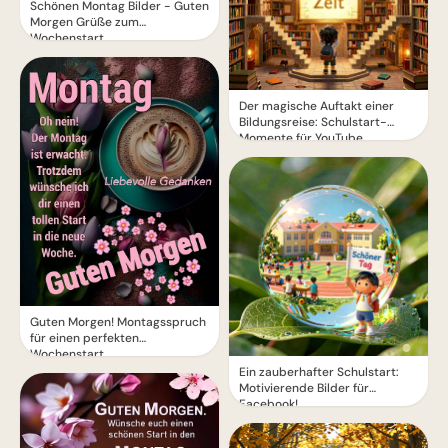
Schönen Montag Bilder - Guten
Morgen Grüße zum
Wochenstart
Der magische Auftakt einer
Bildungsreise: Schulstart-
Momente für YouTube
Guten Morgen! Montagsspruch
für einen perfekten
Wochenstart
Ein zauberhafter Schulstart:
Motivierende Bilder für
Facebook!