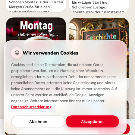
Schönen Montag Bilder - Guten
Ein witziger Start ins
Morgen Grüße für einen
Schulleben: Lustige
perfekten Wochenstart
Abenteuerbilder für Instagram
🍪
Wir verwenden Cookies
Cookies sind kleine Textdateien, die auf deinem Gerät
gespeichert werden, um die Nutzung einer Website zu
ermöglichen oder zu verbessern. Debilder.net sammelt keine
Bildung beginnt jetzt:
persönlichen Daten, erfordert keine Registrierung und bietet
Spannende Schulerlebnisse für
keine Abonnements an – die Nutzung ist immer kostenlos. Auf
Snapchat!
unserer Seite werden ausschließlich Google-Anzeigen
Guten Morgen Montag -
angezeigt. Weitere Informationen findest du in unserer
Liebevolle Grüße zum
Wochenstart
Datenschutzerklärung
.
Ablehnen
Akzeptieren
Guten Morgen, schönen Montag - Kaffee und Blumen
Download