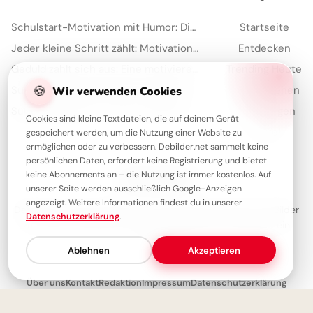
Schulstart-Motivation mit Humor: Die besten Sprüche für TikTok
Startseite
Jeder kleine Schritt zählt: Motivation für den Schulstart auf Instagram.
Entdecken
Geduld zahlt sich aus: Eine motivierende Schulweisheit für dein Pinterest Board
Trending Heute
🍪
Süßes Eichhörnchen lehrt Ordnung: Motivierende Schulstart-Bilder für TikTok
Meistgesehen
Wir verwenden Cookies
Süße Motivation für den Schulstart auf Instagram
Sammlungen
Cookies sind kleine Textdateien, die auf deinem Gerät
Artikel
gespeichert werden, um die Nutzung einer Website zu
ermöglichen oder zu verbessern. Debilder.net sammelt keine
persönlichen Daten, erfordert keine Registrierung und bietet
keine Abonnements an – die Nutzung ist immer kostenlos. Auf
Über Debilder
unserer Seite werden ausschließlich Google-Anzeigen
angezeigt. Weitere Informationen findest du in unserer
Debilder ist deine Plattform für die schönsten Grüße und Bilder
Datenschutzerklärung
.
zum Teilen. Entdecke unsere Sammlung und verschenke ein
Lächeln!
Ablehnen
Akzeptieren
Über uns
Kontakt
Redaktion
Impressum
Datenschutzerklärung
© 2026
Debilder.net
– Entdecken. Teilen. Freude machen.