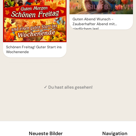
Guten Abend Wunsch -
Zauberhafter Abend mit
niedlichem Igel
Schönen Freitag! Guter Start ins
Wochenende
✓ Du hast alles gesehen!
1
Neueste Bilder
Navigation