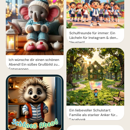
Schulfreunde für immer: Ein
Lächeln für Instagram & den
Neustart!
Ich wünsche dir einen schönen
Abend! Ein süßes Grußbild zum
Entspannen
Ein liebevoller Schulstart:
Familie als starker Anker für
Facebook