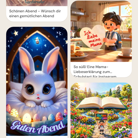
Schönen Abend - Wünsch dir
einen gemütlichen Abend
So süß! Eine Mama-
Liebeserklärung zum
Schulstart für Instagram