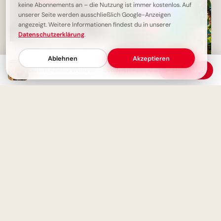
keine Abonnements an – die Nutzung ist immer kostenlos. Auf
unserer Seite werden ausschließlich Google-Anzeigen
angezeigt. Weitere Informationen findest du in unserer
Datenschutzerklärung
.
Ein niedliches Mäuschen
wünscht dir einen schönen
Ablehnen
Akzeptieren
Abend
Guten Abend Wunsch - Schönen Abend dir!
Download
Ein witziger Start ins
Schulleben: Lustige
Abenteuerbilder für Instagram