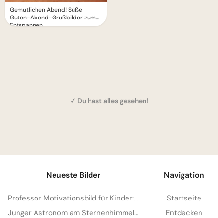
Gemütlichen Abend! Süße
Guten-Abend-Grußbilder zum
Entspannen
✓ Du hast alles gesehen!
1
Neueste Bilder
Navigation
Professor Motivationsbild für Kinder: Lerne Lust für Instagram Stories und Schule
Startseite
Junger Astronom am Sternenhimmel: Motivierende Schulstartbilder für Instagram und Träume
Entdecken