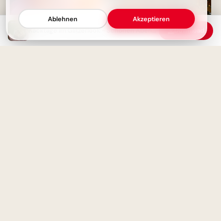
Ablehnen
Akzeptieren
Bildung beginnt jetzt:
Kacktage im Glitzerlook - Schönen Abend wünschen
Download
Spannende Schulerlebnisse für
Snapchat!
HUHU! Gemütlichen Abend
Grußbild mit Wünschen zum
Teilen
Magische Schulanfänge:
Inspirationen für neue
Horizonte auf Pinterest