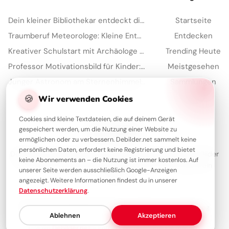
Dein kleiner Bibliothekar entdeckt die Welt der Bücher für Instagram!
Startseite
Traumberuf Meteorologe: Kleine Entdecker lernen spielerisch Wetterkunde – perfekt für Instagram.
Entdecken
Kreativer Schulstart mit Archäologe Bild für Facebook Seiten
Trending Heute
Professor Motivationsbild für Kinder: Lerne Lust für Instagram Stories und Schule
Meistgesehen
Junger Astronom am Sternenhimmel: Motivierende Schulstartbilder für Instagram und Träume
Sammlungen
Artikel
🍪
Wir verwenden Cookies
Cookies sind kleine Textdateien, die auf deinem Gerät
gespeichert werden, um die Nutzung einer Website zu
Über Debilder
ermöglichen oder zu verbessern. Debilder.net sammelt keine
persönlichen Daten, erfordert keine Registrierung und bietet
Debilder ist deine Plattform für die schönsten Grüße und Bilder
keine Abonnements an – die Nutzung ist immer kostenlos. Auf
zum Teilen. Entdecke unsere Sammlung und verschenke ein
unserer Seite werden ausschließlich Google-Anzeigen
Lächeln!
angezeigt. Weitere Informationen findest du in unserer
Datenschutzerklärung
.
Über uns
Kontakt
Redaktion
Impressum
Datenschutzerklärung
Ablehnen
Akzeptieren
© 2026
Debilder.net
– Entdecken. Teilen. Freude machen.